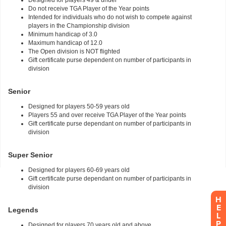
H
E
L
P